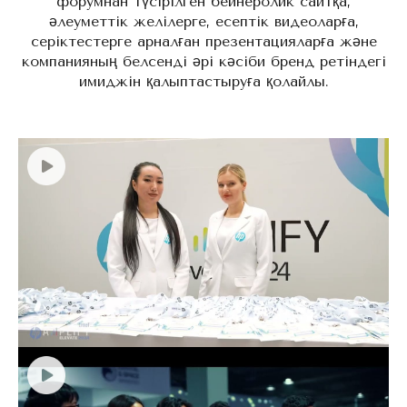
форумнан түсірілген бейнеролик сайтқа,
әлеуметтік желілерге, есептік видеоларға,
серіктестерге арналған презентацияларға және
компанияның белсенді әрі кәсіби бренд ретіндегі
имиджін қалыптастыруға қолайлы.