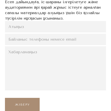
Есеп дайындауға, іс-шараны ілгерілетуге және
аудиториямен әрі қарай жұмыс істеуге арналған
сапалы материалдар алуыңыз үшін біз қолайлы
түсірілім нұсқасын ұсынамыз.
ЖІБЕРУ