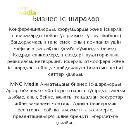
басымдығымыз.
KZ
Бизнес іс-шаралар
Конференцияларды, форумдарды және іскерлік
іс-шараларды бейнетүсірілімге түсіру оқиғаның
бағдарламасын ғана емес, оның компания үшін
маңызын да сақтап қалуға мүмкіндік береді.
Кадрда спикерлердің сөздері, аудиторияның
реакциясы, нетворкинг, іскерлік атмосфера және
іс-шарадан кейін де пайдалануға болатын негізгі
сәттер қалады.
MNC Media
Алматыдағы бизнес іс-шараларды
әрбір бөлшекке мән бере отырып түсіреді: сапалы
дыбыс, анық бейне, ұқыпты таңдалған ракурстар
және заманауи монтаж. Дайын бейнеролик
есептерге, сайтқа, әлеуметтік желілерге,
презентацияларға және брендті ілгерілетуге
қолайлы.