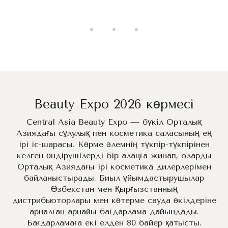
Beauty Expo 2026 көрмесі
Central Asia Beauty Expo — бүкіл Орталық
Азиядағы сұлулық пен косметика саласының ең
ірі іс-шарасы. Көрме әлемнің түкпір-түкпірінен
келген өндірушілерді бір алаңға жинап, оларды
Орталық Азиядағы ірі косметика дилерлерімен
байланыстырады. Биыл ұйымдастырушылар
Өзбекстан мен Қырғызстанның
дистрибьюторлары мен көтерме сауда өкілдеріне
арналған арнайы бағдарлама дайындады.
Бағдарламаға екі елден 80 байер қатысты.