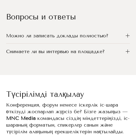
Вопросы и ответы
Можно ли записать доклады полностью?
Снимаете ли вы интервью на площадке?
Түсірілімді талқылау
Конференция, форум немесе іскерлік іс-шара
өткізуді жоспарлап жүрсіз бе? Бізге жазыңыз —
MNC Media
командасы сіздің міндеттеріңізді, іс-
шараның форматын, спикерлер санын және
түсірілім алаңының ерекшеліктерін нақтылайды.