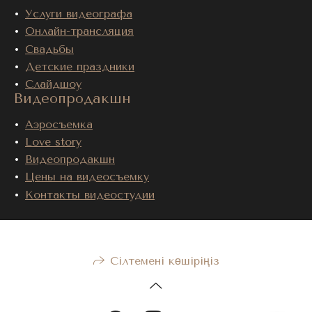
Услуги видеографа
Онлайн-трансляция
Свадьбы
Детские праздники
Слайдшоу
Видеопродакшн
Аэросъемка
Love story
Видеопродакшн
Цены на видеосъемку
Контакты видеостудии
Сілтемені көшіріңіз