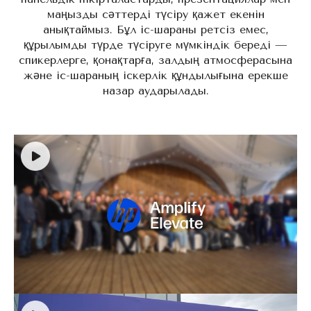
маңызды сәттерді түсіру қажет екенін
анықтаймыз. Бұл іс-шараны ретсіз емес,
құрылымды түрде түсіруге мүмкіндік береді —
спикерлерге, қонақтарға, залдың атмосферасына
және іс-шараның іскерлік құндылығына ерекше
назар аударылады.