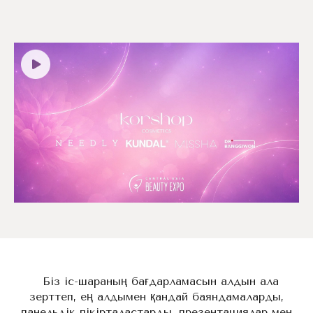
Біз іс-шараның бағдарламасын алдын ала
зерттеп, ең алдымен қандай баяндамаларды,
панельдік пікірталастарды, презентациялар мен