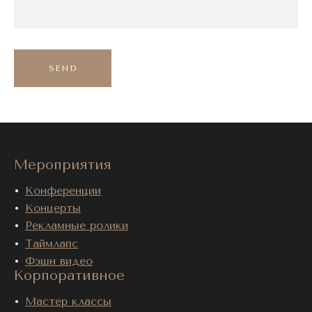
SEND
Мероприятия
Конференции
Концерты
Рекламные ролики
Таймлапс
Фэшн видео
Корпоративное
Мастер классы